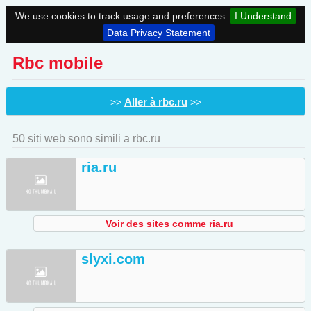
We use cookies to track usage and preferences
I Understand
Data Privacy Statement
Rbc mobile
Aller à rbc.ru
>>
>>
50 siti web sono simili a rbc.ru
ria.ru
Voir des sites comme ria.ru
slyxi.com