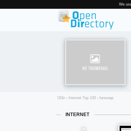
We use
ODir
›
Internet Top 100
›
fanswap
INTERNET