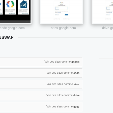
code.google.com
sites.google.com
drive.
ANSWAP
Voir des sites comme
google
Voir des sites comme
code
Voir des sites comme
sites
Voir des sites comme
drive
Voir des sites comme
docs