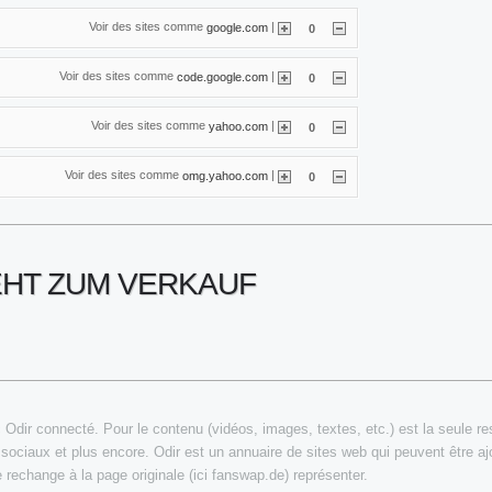
Voir des sites comme
|
google.com
0
Voir des sites comme
|
code.google.com
0
Voir des sites comme
|
yahoo.com
0
Voir des sites comme
|
omg.yahoo.com
0
EHT ZUM VERKAUF
Odir connecté. Pour le contenu (vidéos, images, textes, etc.) est la seule resp
 sociaux et plus encore. Odir est un annuaire de sites web qui peuvent être aj
e rechange à la page originale (ici fanswap.de) représenter.