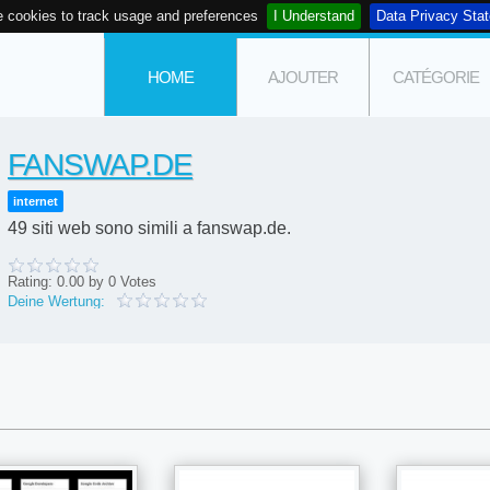
 cookies to track usage and preferences
I Understand
Data Privacy Sta
HOME
AJOUTER
CATÉGORIE
FANSWAP.DE
internet
49 siti web sono simili a fanswap.de.
Rating:
0.00
by
0
Votes
Deine Wertung: