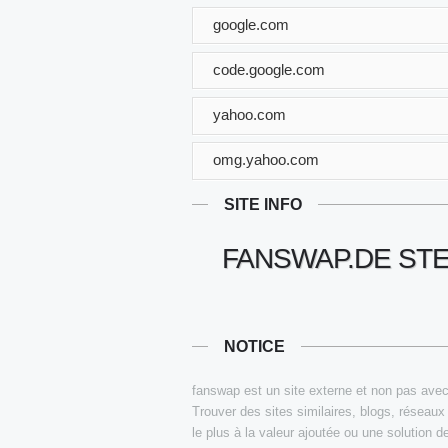
google.com
code.google.com
yahoo.com
omg.yahoo.com
SITE INFO
FANSWAP.DE ST
NOTICE
fanswap est un site externe et non pas avec 
Trouver des sites similaires, blogs, réseaux
le plus à la valeur ajoutée ou une solution d