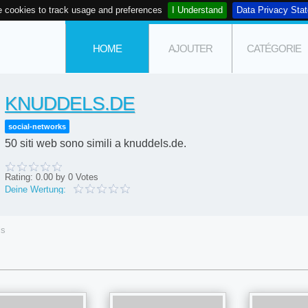
 cookies to track usage and preferences
I Understand
Data Privacy Sta
HOME
AJOUTER
CATÉGORIE
KNUDDELS.DE
social-networks
50 siti web sono simili a knuddels.de.
Rating:
0.00
by
0
Votes
Deine Wertung:
ls