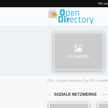
We use
ODir
›
Soziale Netzwerke Top 100
›
knudde
SOZIALE NETZWERKE