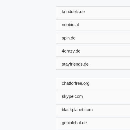
knuddelz.de
noobie.at
spin.de
4crazy.de
stayfriends.de
chatforfree.org
skype.com
blackplanet.com
genialchat.de