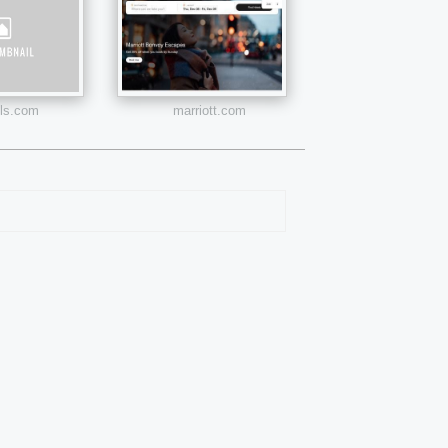
els.com
marriott.com