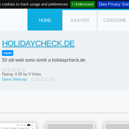
 cookies to track usage and preferences
I Understand
Data Privacy Sta
HOME
AJOUTER
CATÉGORIE
HOLIDAYCHECK.DE
travel
50 siti web sono simili a holidaycheck.de.
Rating:
0.00
by
0
Votes
Deine Wertung: