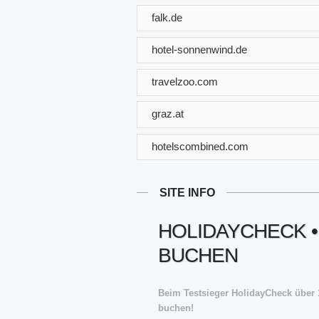
falk.de
hotel-sonnenwind.de
travelzoo.com
graz.at
hotelscombined.com
SITE INFO
HOLIDAYCHECK 
BUCHEN
Beim Testsieger HolidayCheck über 1
buchen!