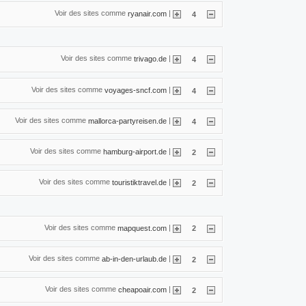
Voir des sites comme
|
ryanair.com
4
Voir des sites comme
|
trivago.de
4
Voir des sites comme
|
voyages-sncf.com
4
Voir des sites comme
|
mallorca-partyreisen.de
4
Voir des sites comme
|
hamburg-airport.de
2
Voir des sites comme
|
touristiktravel.de
2
Voir des sites comme
|
mapquest.com
2
Voir des sites comme
|
ab-in-den-urlaub.de
2
Voir des sites comme
|
cheapoair.com
2