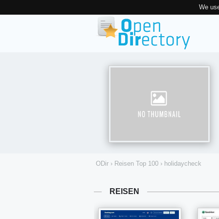
We use
ODir
›
Reisen Top 100
›
holidaycheck
REISEN